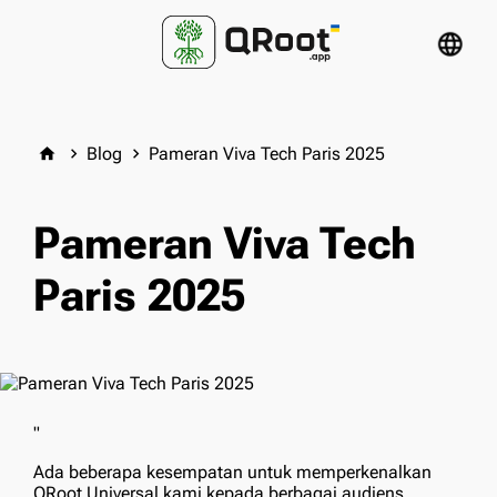
language
Blog
Pameran Viva Tech Paris 2025
home
keyboard_arrow_right
keyboard_arrow_right
Pameran Viva Tech
Paris 2025
"
Ada beberapa kesempatan untuk memperkenalkan
QRoot Universal kami kepada berbagai audiens.