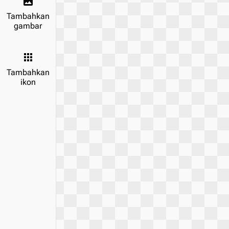
image
Tambahkan
gambar
apps
Tambahkan
ikon