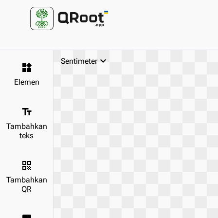
keyboard_arrow_down
Sentimeter
widgets
Elemen
text_fields
Tambahkan
teks
qr_code
Tambahkan
QR