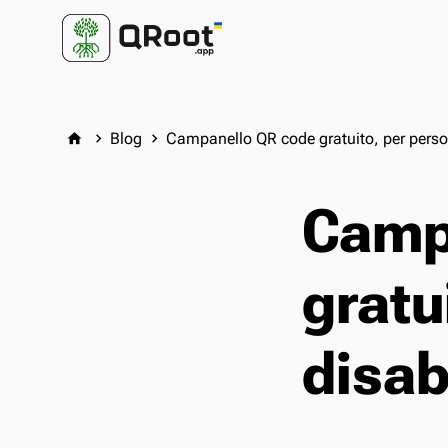
Blog
Campanello QR code gratuito, per person
home
keyboard_arrow_right
keyboard_arrow_right
Camp
gratu
disabi