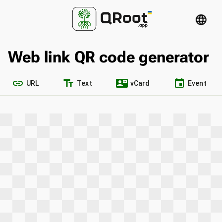
language
Web link QR code generator
link
text_fields
contact_mail
event
URL
Text
vCard
Event