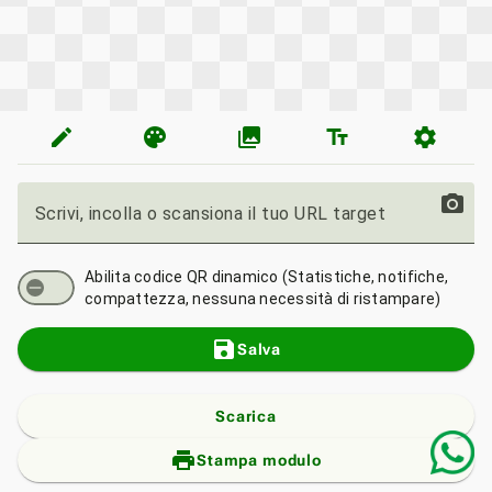
edit
palette
photo_library
text_fields
settings
photo_camera
Scrivi, incolla o scansiona il tuo URL target
Abilita codice QR dinamico (Statistiche, notifiche,
compattezza, nessuna necessità di ristampare)
save
Salva
Scarica
print_add
Stampa modulo