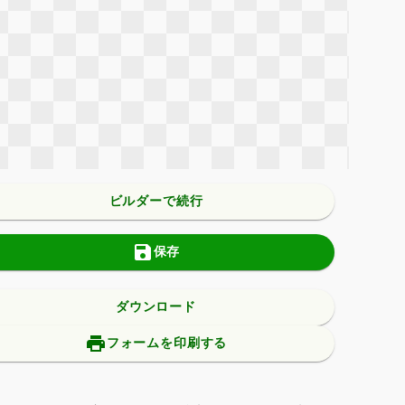
ビルダーで続行
save
保存
ダウンロード
print_add
フォームを印刷する