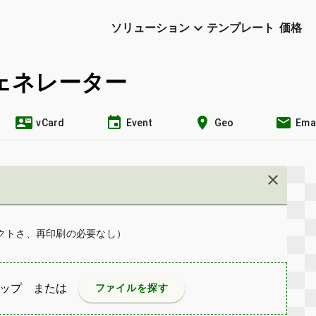
keyboard_arrow_down
ソリューション
テンプレート
価格
ェネレーター
contact_mail
event
location_on
email
vCard
Event
Geo
Emai
close
クトさ、再印刷の必要なし）
ップ
または
ファイルを探す