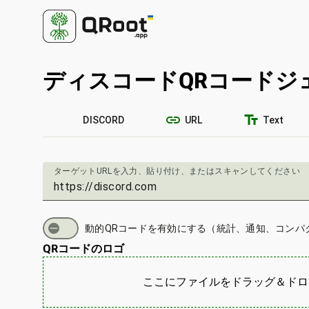
ディスコードQRコードジ
link
text_fields
DISCORD
URL
Text
ターゲットURLを入力、貼り付け、またはスキャンしてください
動的QRコードを有効にする（統計、通知、コンパ
QRコードのロゴ
ここにファイルをドラッグ＆ドロ