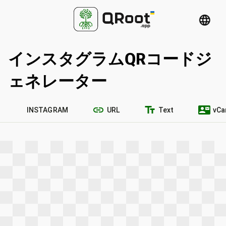
language
インスタグラムQRコードジ
ェネレーター
link
text_fields
contact_mail
INSTAGRAM
URL
Text
vCa