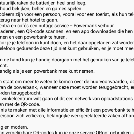
tuurlijk raken de batterijen heel snel leeg,
houd bekijken, bellen en games spelen.
bleem zijn voor een persoon, vooral voor een toerist, als hun tel
rug naar het hotel te gaan.
centra en cafés een nuttige service – Powerbank verhuur.
aderen, een QR-code scannen, en een app downloaden die hen in
nen en een powerbank te huren.
aar je je telefoon in kunt doen, en het daar opgeladen zal worden,
telefoon gedurende deze tijd niet kunt gebruiken, en je moet mee
n de hand kun je handig doorgaan met het gebruiken van je tele
ncht.
handig als je een powerbank mee kunt nemen.
in staat om meer te weten te komen over de huurvoorwaarden, d
t van de powerbank, wanneer deze moet worden teruggebracht, e
orden teruggebracht.
 winkelcentrum wilt gaan of dit een netwerk van oplaadstations i
den met de QR-code.
nnis te maken met alle informatie en efficiënt een powerbank te 
persoon zich verliezen, belangrijke werkgerelateerde zaken afhan
dig en modern.
n vergelijkbare QR-codes kun je onze service QRoot gebruiken, di