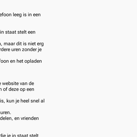
efoon leeg is in een
 staat stelt een
 maar dit is niet erg
rdere uren zonder je
foon en het opladen
e website van de
n of deze op een
s, kun je heel snel al
huren.
delen, en vrienden
e je in staat stelt