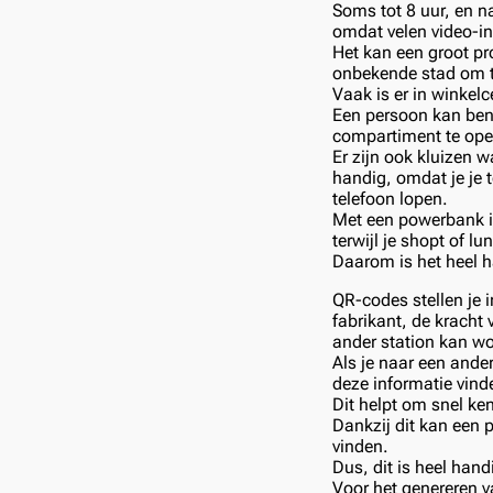
Soms tot 8 uur, en na
omdat velen video-in
Het kan een groot pro
onbekende stad om te
Vaak is er in winkel
Een persoon kan ben
compartiment te ope
Er zijn ook kluizen w
handig, omdat je je 
telefoon lopen.
Met een powerbank i
terwijl je shopt of lu
Daarom is het heel 
QR-codes stellen je 
fabrikant, de krach
ander station kan w
Als je naar een ander
deze informatie vin
Dit helpt om snel ke
Dankzij dit kan een 
vinden.
Dus, dit is heel han
Voor het genereren va