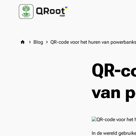
Blog
QR-code voor het huren van powerbank
home
keyboard_arrow_right
keyboard_arrow_right
QR-co
van 
In de wereld gebruik