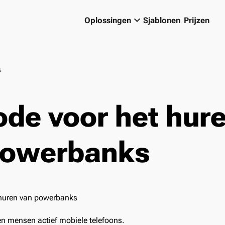
keyboard_arrow_down
Oplossingen
Sjablonen
Prijzen
s
de voor het hur
powerbanks
en mensen actief mobiele telefoons.