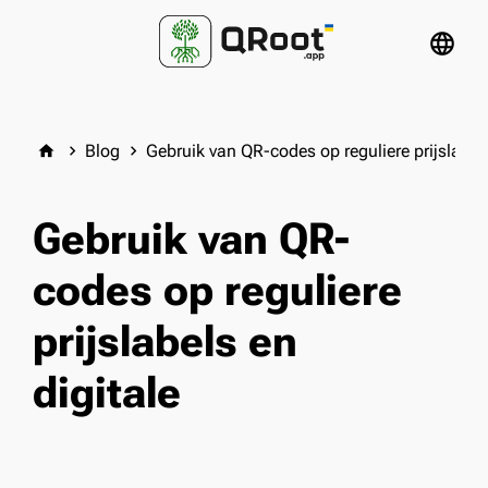
language
Blog
Gebruik van QR-codes op reguliere prijslabels
home
keyboard_arrow_right
keyboard_arrow_right
Gebruik van QR-
codes op reguliere
prijslabels en
digitale