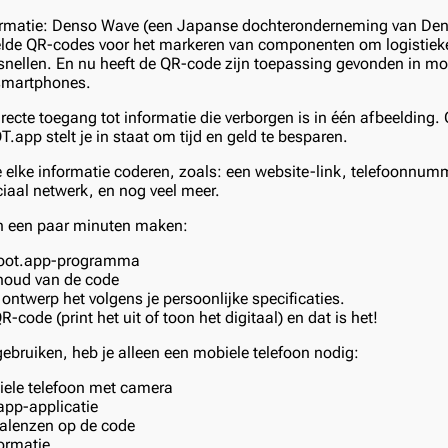
rmatie: Denso Wave (een Japanse dochteronderneming van Den
kelde QR-codes voor het markeren van componenten om logistiek
snellen. En nu heeft de QR-code zijn toepassing gevonden in m
 smartphones.
recte toegang tot informatie die verborgen is in één afbeelding.
app stelt je in staat om tijd en geld te besparen.
 elke informatie coderen, zoals: een website-link, telefoonnumme
ciaal netwerk, en nog veel meer.
in een paar minuten maken:
root.app-programma
nhoud van de code
ontwerp het volgens je persoonlijke specificaties.
code (print het uit of toon het digitaal) en dat is het!
gebruiken, heb je alleen een mobiele telefoon nodig:
ele telefoon met camera
app-applicatie
alenzen op de code
ormatie