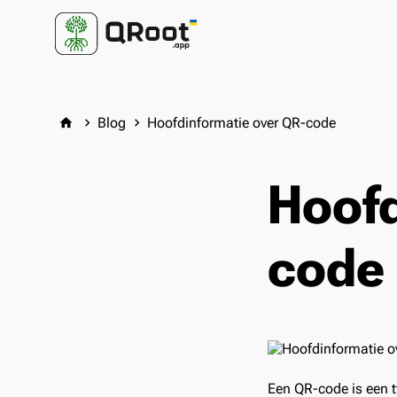
Blog
Hoofdinformatie over QR-code
home
keyboard_arrow_right
keyboard_arrow_right
Hoofd
code
Een QR-code is een t