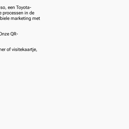
so, een Toyota-
e processen in de
obiele marketing met
 Onze QR-
r of visitekaartje,