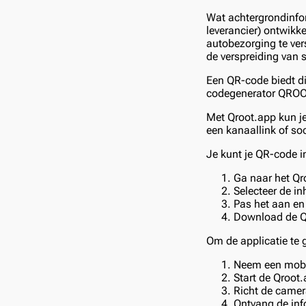
Wat achtergrondinfo
leverancier) ontwik
autobezorging te ver
de verspreiding van
Een QR-code biedt di
codegenerator QROOT.
Met Qroot.app kun je
een kanaallink of so
Je kunt je QR-code 
Ga naar het Q
Selecteer de i
Pas het aan en 
Download de QR-
Om de applicatie te 
Neem een mobi
Start de Qroot.
Richt de camer
Ontvang de inf