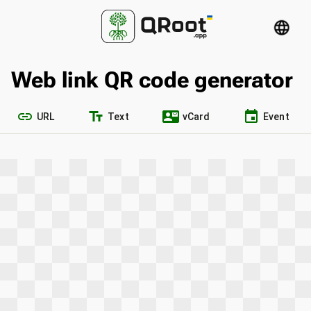
language
Web link QR code generator
link
text_fields
contact_mail
event
URL
Text
vCard
Event