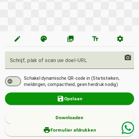
edit
palette
photo_library
text_fields
settings
photo_camera
Schrijf, plak of scan uw doel-URL
Schakel dynamische QR-code in (Statistieken,
meldingen, compactheid, geen herdruk nodig)
save
Opslaan
Downloaden
print_add
Formulier afdrukken