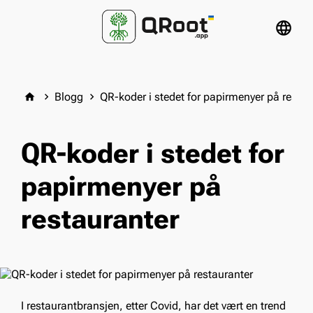
language
Blogg
QR-koder i stedet for papirmenyer på restau
home
keyboard_arrow_right
keyboard_arrow_right
QR-koder i stedet for
papirmenyer på
restauranter
I restaurantbransjen, etter Covid, har det vært en trend