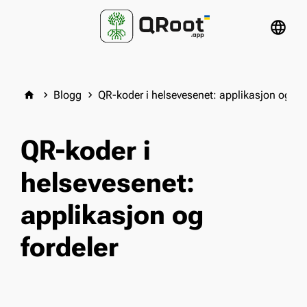
language
Blogg
QR-koder i helsevesenet: applikasjon og for
home
keyboard_arrow_right
keyboard_arrow_right
QR-koder i
helsevesenet:
applikasjon og
fordeler