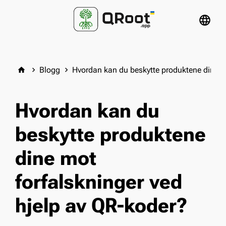
language
Blogg
Hvordan kan du beskytte produktene dine mo
home
keyboard_arrow_right
keyboard_arrow_right
Hvordan kan du
beskytte produktene
dine mot
forfalskninger ved
hjelp av QR-koder?