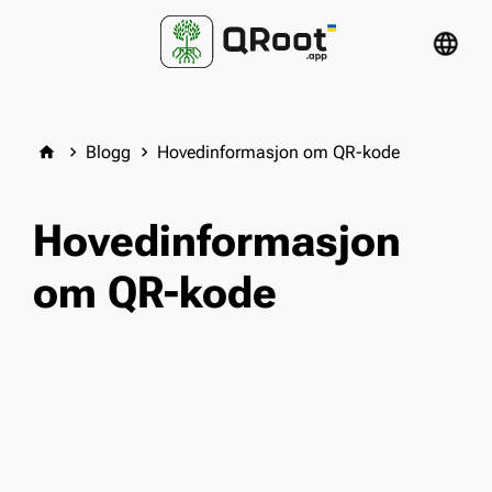
language
Blogg
Hovedinformasjon om QR-kode
home
keyboard_arrow_right
keyboard_arrow_right
Hovedinformasjon
om QR-kode