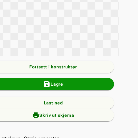
Fortsett i konstruktør
save
Lagre
Last ned
print_add
Skriv ut skjema