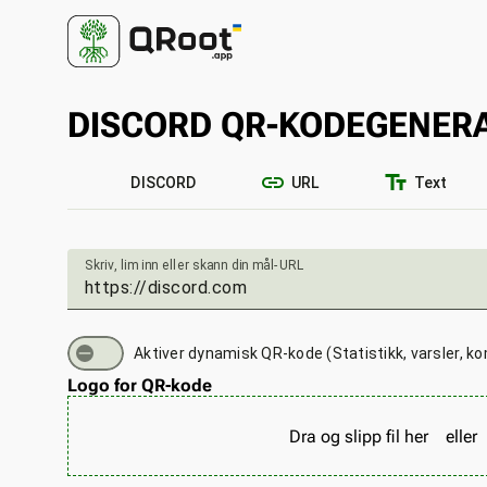
DISCORD QR-KODEGENER
link
text_fields
DISCORD
URL
Text
Skriv, lim inn eller skann din mål-URL
Aktiver dynamisk QR-kode (Statistikk, varsler, ko
Logo for QR-kode
Dra og slipp fil her
eller