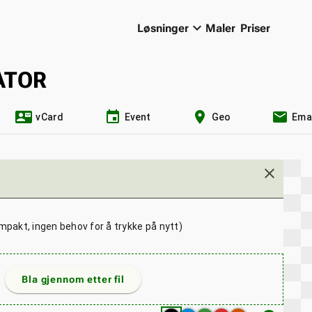
keyboard_arrow_down
Løsninger
Maler
Priser
ATOR
contact_mail
event
location_on
email
vCard
Event
Geo
Emai
close
mpakt, ingen behov for å trykke på nytt)
Bla gjennom etter fil