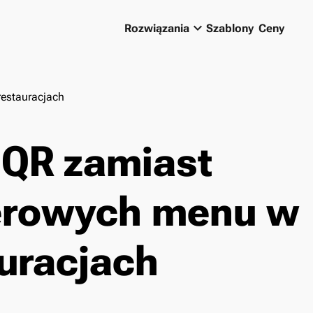
keyboard_arrow_down
Rozwiązania
Szablony
Ceny
estauracjach
 QR zamiast
erowych menu w
uracjach