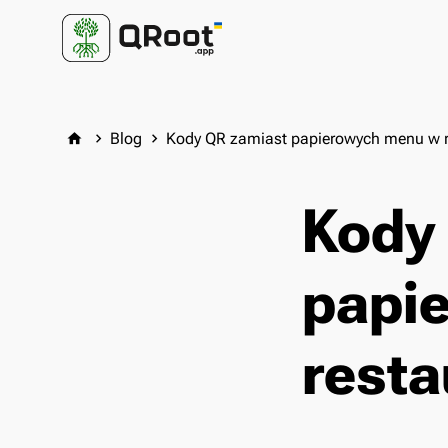
Blog
Kody QR zamiast papierowych menu w r
home
keyboard_arrow_right
keyboard_arrow_right
Kody
papi
resta