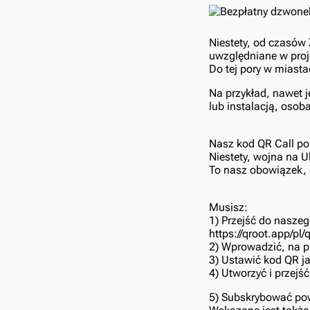
Niestety, od czasów
uwzględniane w proje
Do tej pory w miast
Na przykład, nawet j
lub instalacją, oso
Nasz kod QR Call po
Niestety, wojna na U
To nasz obowiązek,
Musisz:
1) Przejść do nasze
https://qroot.app/pl/
2) Wprowadzić, na p
3) Ustawić kod QR j
4) Utworzyć i przejś
5) Subskrybować po