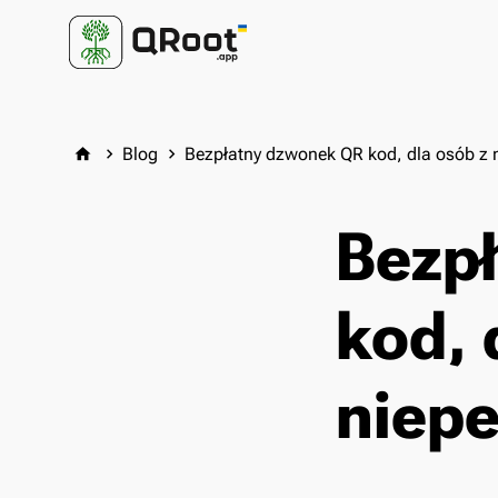
Blog
Bezpłatny dzwonek QR kod, dla osób z
home
keyboard_arrow_right
keyboard_arrow_right
Bezp
kod, 
niep