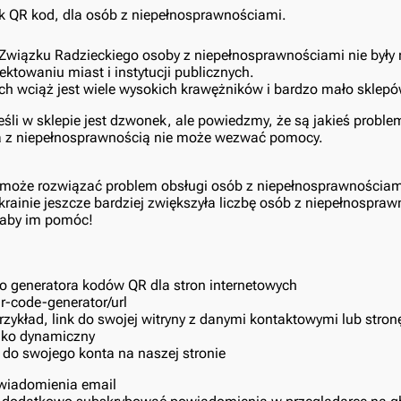
 Związku Radzieckiego osoby z niepełnosprawnościami nie były 
ktowaniu miast i instytucji publicznych.
ach wciąż jest wiele wysokich krawężników i bardzo mało sklep
eśli w sklepie jest dzwonek, ale powiedzmy, że są jakieś proble
ba z niepełnosprawnością nie może wezwać pomocy.
może rozwiązać problem obsługi osób z niepełnosprawnościam
krainie jeszcze bardziej zwiększyła liczbę osób z niepełnospra
 aby im pomóc!
go generatora kodów QR dla stron internetowych
qr-code-generator/url
rzykład, link do swojej witryny z danymi kontaktowymi lub str
ako dynamiczny
ć do swojego konta na naszej stronie
wiadomienia email