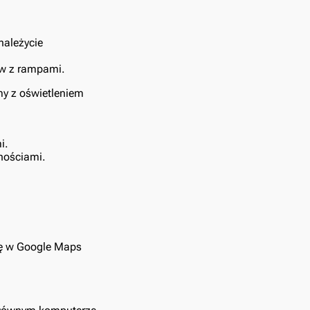
należycie
ów z rampami.
my z oświetleniem
i.
wnościami.
onę w Google Maps