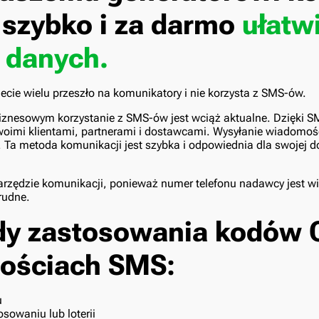
szybko i za darmo
ułatw
r danych.
ie wielu przeszło na komunikatory i nie korzysta z SMS-ów.
iznesowym korzystanie z SMS-ów jest wciąż aktualne. Dzięki 
woimi klientami, partnerami i dostawcami. Wysyłanie wiadomo
 Ta metoda komunikacji jest szybka i odpowiednia dla swojej d
narzędzie komunikacji, ponieważ numer telefonu nadawcy jest w
trudne.
dy zastosowania kodów 
ościach SMS:
u
osowaniu lub loterii