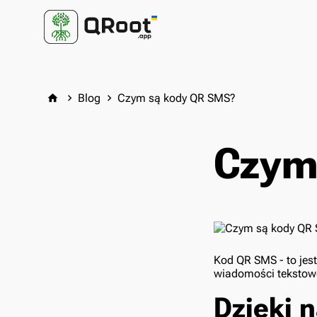
Blog
Czym są kody QR SMS?
home
keyboard_arrow_right
keyboard_arrow_right
Czym
Kod QR SMS - to jes
wiadomości tekstowe
Dzięki 