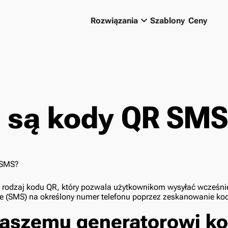
keyboard_arrow_down
Rozwiązania
Szablony
Ceny
 są kody QR SMS
t rodzaj kodu QR, który pozwala użytkownikom wysyłać wcześni
 (SMS) na określony numer telefonu poprzez zeskanowanie ko
naszemu generatorowi k