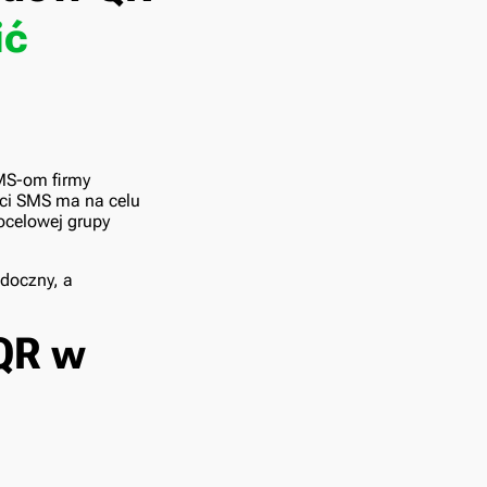
ić
SMS-om firmy
ści SMS ma na celu
ocelowej grupy
idoczny, a
QR w