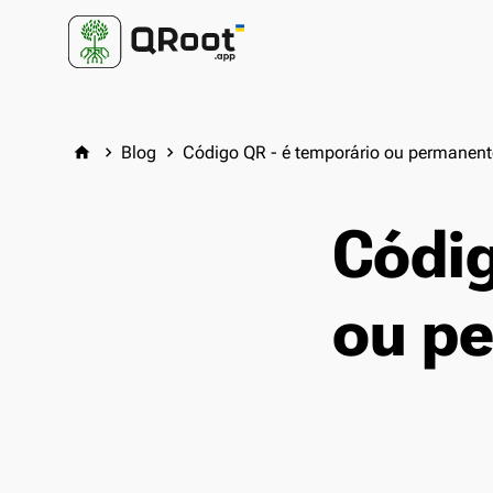
Blog
Código QR - é temporário ou permanent
home
keyboard_arrow_right
keyboard_arrow_right
Códig
ou p