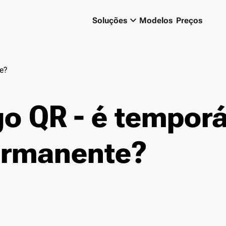
keyboard_arrow_down
Soluções
Modelos
Preços
e?
o QR - é temporá
ermanente?