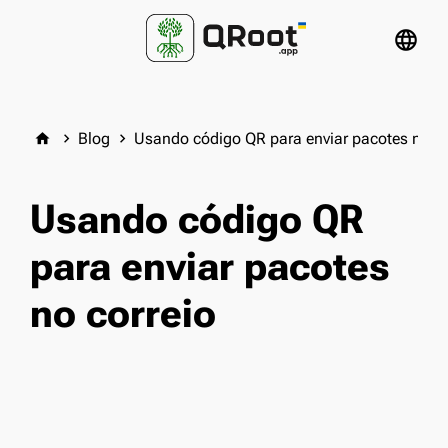
language
Blog
Usando código QR para enviar pacotes no co
home
keyboard_arrow_right
keyboard_arrow_right
Usando código QR
para enviar pacotes
no correio