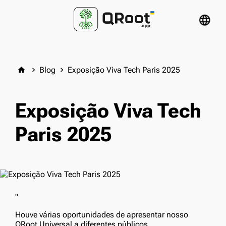
language
Blog
Exposição Viva Tech Paris 2025
home
keyboard_arrow_right
keyboard_arrow_right
Exposição Viva Tech
Paris 2025
"
Houve várias oportunidades de apresentar nosso
QRoot Universal a diferentes públicos.