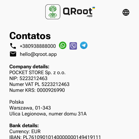
language
Contatos
phone
+380938888000
mail
hello@qroot.app
Company details:
POCKET STORE Sp. z o.o.
NIP: 5223212463
Numer VAT PL 5223212463
Numer KRS: 0000926990
Polska
Warszawa, 01-343
Ulica Legionowa, numer domu 31A
Bank details:
Currency: EUR
IBAN: PL76109010140000000149419111