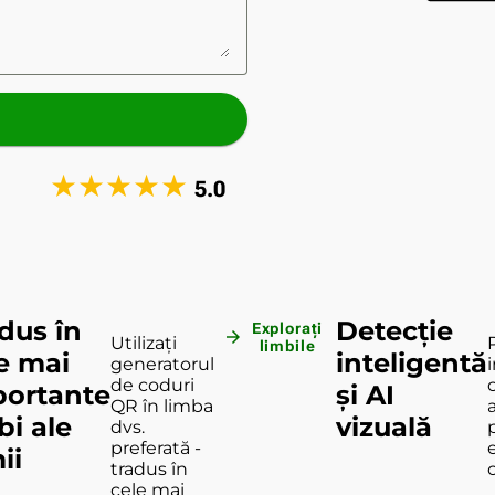
★
★
★
★
★
5.0
dus în
Detecție
Explorați
arrow_forward
Utilizați
limbile
e mai
inteligentă
generatorul
de coduri
portante
și AI
QR în limba
bi ale
vizuală
dvs.
preferată -
ii
tradus în
cele mai