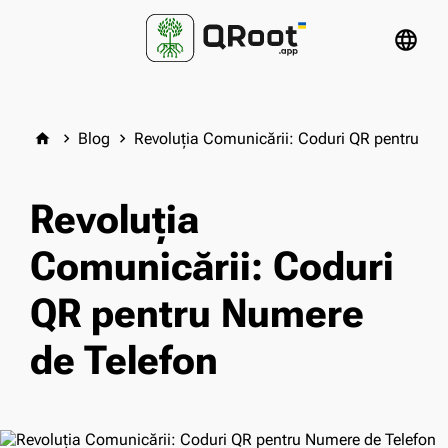
language
Blog
Revoluția Comunicării: Coduri QR pentru Nu
home
keyboard_arrow_right
keyboard_arrow_right
Revoluția
Comunicării: Coduri
QR pentru Numere
de Telefon