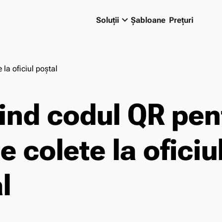
keyboard_arrow_down
Soluții
Șabloane
Prețuri
 la oficiul poștal
ind codul QR pen
e colete la oficiu
l