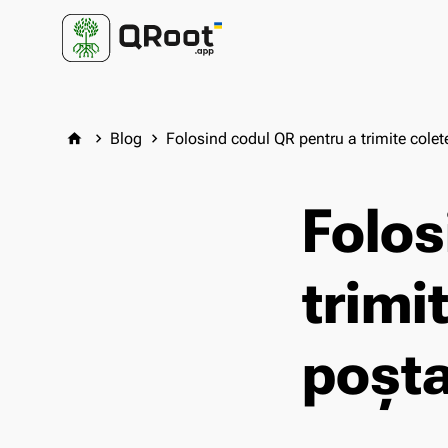
Blog
Folosind codul QR pentru a trimite colete
home
keyboard_arrow_right
keyboard_arrow_right
Folos
trimit
poșta