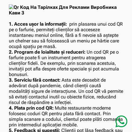
1. Acces ușor la informații:
prin plasarea unui cod QR
pe o farfurie, permiteți clienților să acceseze
instantaneu meniul online, fără a fi nevoie să aștepte
un chelner sau să folosească un meniu pe hârtie care
ocupă spațiu pe masă.
2. Program de loialitate și reduceri:
Un cod QR pe o
farfurie poate fi un instrument pentru atragerea
clienților fideli. De exemplu, prin scanarea acestuia,
invitații pot afla despre oferte speciale și pot acumula
bonusuri.
3. Serviciu fără contact:
Asta este deosebit de
adevărat după pandemie, când clienții caută
modalități sigure de interacțiune. Un cod QR vă permite
să evitați contactul inutil cu obiecte fizice, reducând
riscul de răspândire a infecției.
4. Plata prin cod QR:
Multe restaurante moderne
folosesc coduri QR pentru plata fără contact. Prin
simpla scanare a codului, clientul poate plăti comanda
prin intermediul aplicației mobile.
5. Feedback și sugestii:
Clienții pot lăsa feedback sau