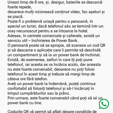
Uneori timp de 8 ore, și, desigur, bateriile se descarcă
foarte repede,
deoarece mulți vizionează conținut video, fac apeluri și
se joacă.
Poate fi o problemă uriașă pentru o persoană, în
special un turist, dacă telefonul său se termină într-un
oraș necunoscut pentru a se întoarce la hotel.
Adesea, în centrele comerciale și cafenele, există un
serviciu util – închirierea de Power Bank.
O persoană poate să se apropie, să scaneze un cod QR
și să descarce o aplicație care îi permite să deschidă
un compartiment și să ia un power bank de închiriat.
Există, de asemenea, seifuri în care îți poți pune
telefonul, iar acesta se va încărca acolo, dar aceasta
nu este foarte convenabil, deoarece nu poți folosi
telefonul în acest timp și trebuie să mergi timp de
câteva ore fără telefon.
Aveți un power bank la îndemână, puteți continua
confortabil să folosiți telefonul și să-l încărcați în
timpul cumpărăturilor sau la prânz.
Prin urmare, este foarte convenabil când poți să iei un
power bank cu tine.
Codurile QR vă permit să aflați despre condițiile de