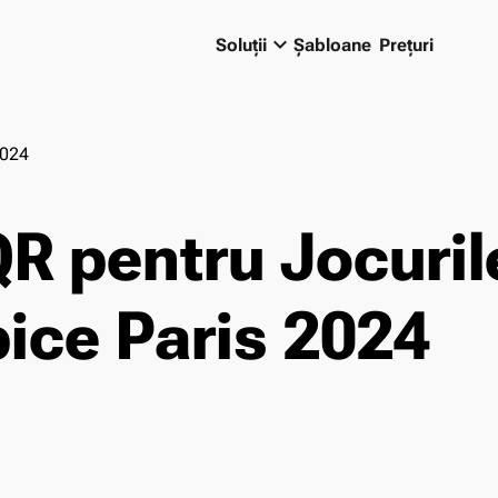
keyboard_arrow_down
Soluții
Șabloane
Prețuri
2024
R pentru Jocuril
ice Paris 2024