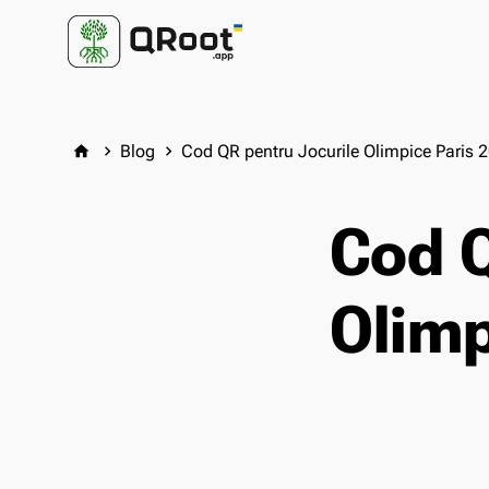
Blog
Cod QR pentru Jocurile Olimpice Paris 
home
keyboard_arrow_right
keyboard_arrow_right
Cod Q
Olimp