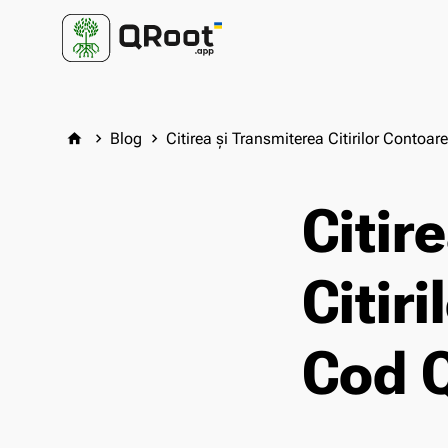
Blog
Citirea și Transmiterea Citirilor Contoa
home
keyboard_arrow_right
keyboard_arrow_right
Citir
Citir
Cod 