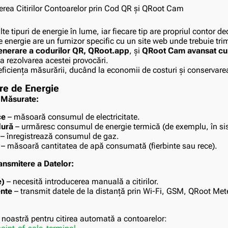
te tipuri de energie în lume, iar fiecare tip are propriul contor de
 energie are un furnizor specific cu un site web unde trebuie trimi
enerare a codurilor QR, QRoot.app
, și
QRoot Cam avansat cu 
la rezolvarea acestei provocări.
ficiența măsurării, ducând la economii de costuri și conservarea
re de Energie
 Măsurate:
ce
– măsoară consumul de electricitate.
dură
– urmăresc consumul de energie termică (de exemplu, în sis
– înregistrează consumul de gaz.
– măsoară cantitatea de apă consumată (fierbinte sau rece).
nsmitere a Datelor:
e)
– necesită introducerea manuală a citirilor.
ente
– transmit datele de la distanță prin Wi-Fi, GSM, QRoot Mete
a noastră pentru citirea automată a contoarelor: