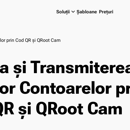
keyboard_arrow_down
Soluții
Șabloane
Prețuri
relor prin Cod QR și QRoot Cam
ea și Transmitere
ilor Contoarelor p
QR și QRoot Cam