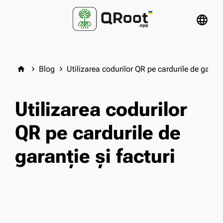
language
Blog
Utilizarea codurilor QR pe cardurile de garanți
home
keyboard_arrow_right
keyboard_arrow_right
Utilizarea codurilor
QR pe cardurile de
garanție și facturi