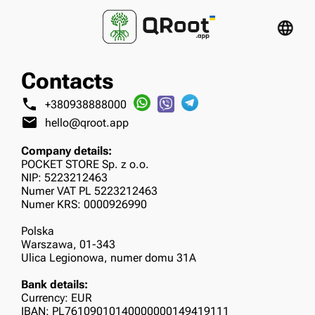
language
Contacts
phone
+380938888000
mail
hello@qroot.app
Company details:
POCKET STORE Sp. z o.o.
NIP: 5223212463
Numer VAT PL 5223212463
Numer KRS: 0000926990
Polska
Warszawa, 01-343
Ulica Legionowa, numer domu 31A
Bank details:
Currency: EUR
IBAN: PL76109010140000000149419111