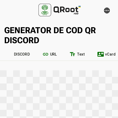
language
GENERATOR DE COD QR
DISCORD
link
text_fields
contact_mail
DISCORD
URL
Text
vCard