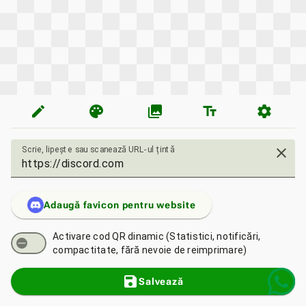
edit
palette
photo_library
text_fields
settings
Scrie, lipește sau scanează URL-ul țintă
close
Adaugă favicon pentru website
Activare cod QR dinamic (Statistici, notificări,
compactitate, fără nevoie de reimprimare)
save
Salvează