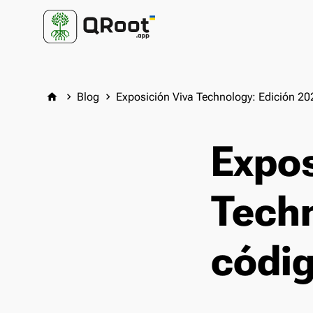
Blog
Exposición Viva Technology: Edición 20
home
keyboard_arrow_right
keyboard_arrow_right
Expos
Techn
códi