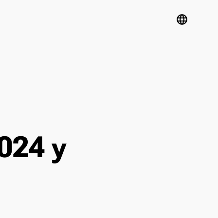
language
024 y