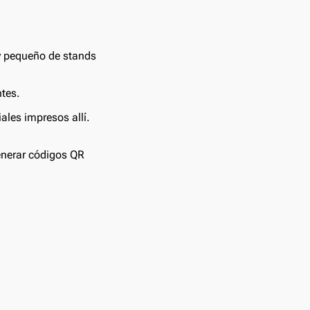
y pequeño de stands
ntes.
les impresos allí.
enerar códigos QR