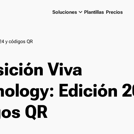
keyboard_arrow_down
Soluciones
Plantillas
Precios
24 y códigos QR
ición Viva
ology: Edición 2
gos QR