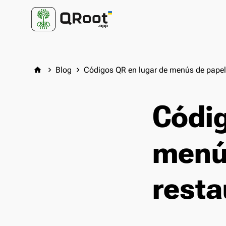
Blog
Códigos QR en lugar de menús de papel
home
keyboard_arrow_right
keyboard_arrow_right
Códig
menú
resta