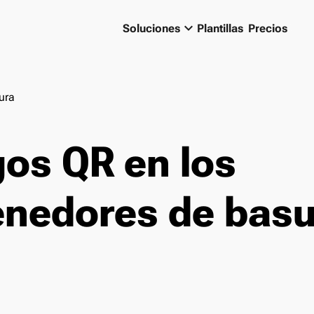
keyboard_arrow_down
Soluciones
Plantillas
Precios
ura
os QR en los
enedores de basu