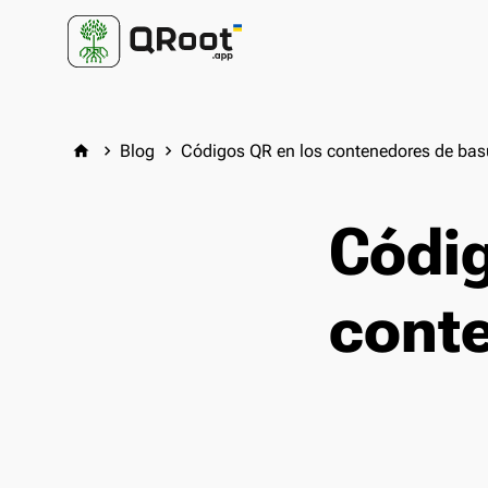
Blog
Códigos QR en los contenedores de bas
home
keyboard_arrow_right
keyboard_arrow_right
Códig
cont