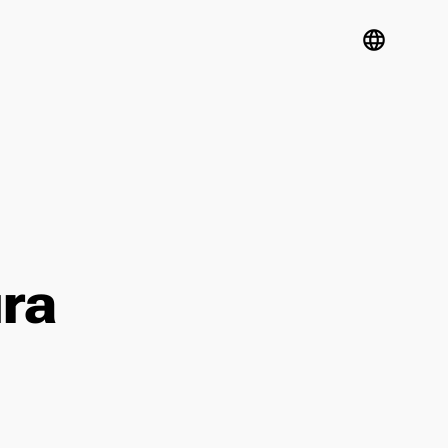
language
ra