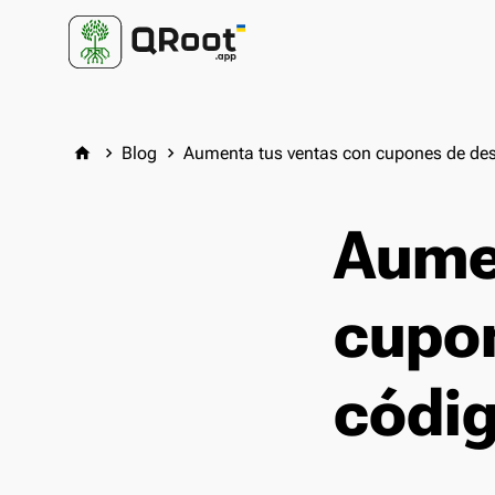
Blog
Aumenta tus ventas con cupones de de
home
keyboard_arrow_right
keyboard_arrow_right
Aume
cupo
códi