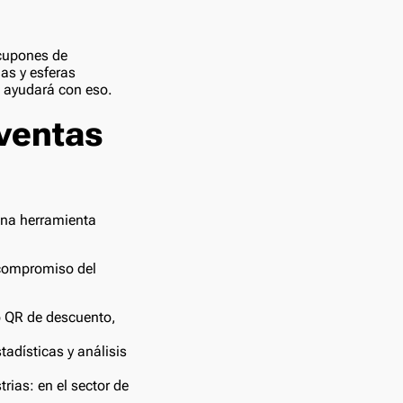
 cupones de
as y esferas
e ayudará con eso.
 ventas
Una herramienta
 compromiso del
o QR de descuento,
adísticas y análisis
rias: en el sector de
.