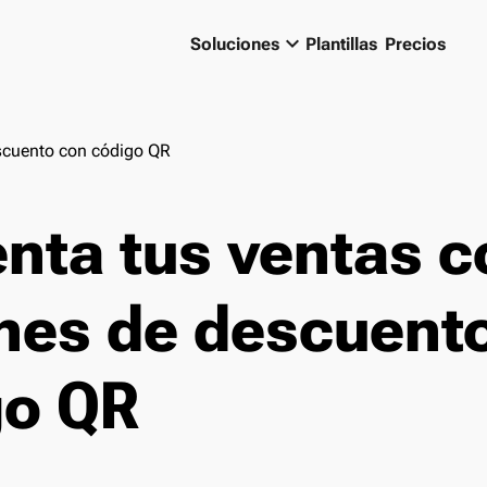
keyboard_arrow_down
Soluciones
Plantillas
Precios
scuento con código QR
nta tus ventas c
nes de descuent
go QR