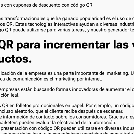
ias transformacionales que ha ganado popularidad es el uso de
s QR. Estas tecnologías interactivas ayudan a diversas industri
go QR puede utilizarse para varias tareas, y nuestro generador t
QR para incrementar las
uctos.
nicación de la empresa es una parte importante del marketing. 
tica de comunicación es el marketing por internet.
las empresas están buscando formas innovadoras de aumentar el
ción leal.
 QR en folletos promocionales en papel. Por ejemplo, un códig
cluso aleatorio, que el cliente recibe después de escanear.
e información de contacto sobre los consumidores. Gracias a est
marketers pueden evaluar la efectividad de la promoción.
 presentación con código QR pueden utilizarse en diversas indust
, salones de belleza, clínicas médicas y servicios de consultoría