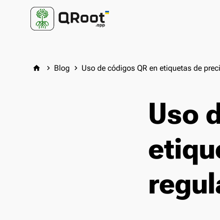
Blog
Uso de códigos QR en etiquetas de precio
home
keyboard_arrow_right
keyboard_arrow_right
Uso d
etiqu
regul