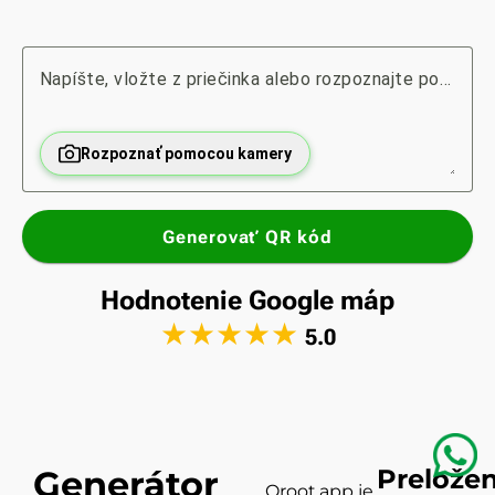
Napíšte, vložte z priečinka alebo rozpoznajte pomocou kamery...
Rozpoznať pomocou kamery
Generovať QR kód
Hodnotenie Google máp
★
★
★
★
★
5.0
Generátor
Prelože
Qroot.app je