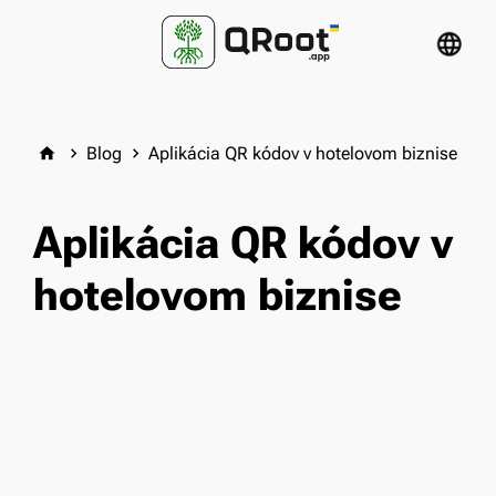
language
Blog
Aplikácia QR kódov v hotelovom biznise
home
keyboard_arrow_right
keyboard_arrow_right
Aplikácia QR kódov v
hotelovom biznise