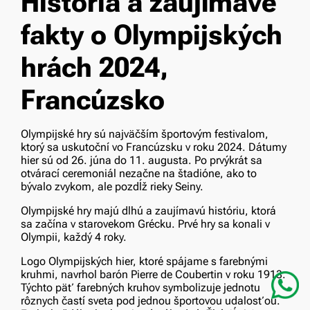
História a zaujímavé
fakty o Olympijských
hrách 2024,
Francúzsko
Olympijské hry sú najväčším športovým festivalom,
ktorý sa uskutoční vo Francúzsku v roku 2024. Dátumy
hier sú od 26. júna do 11. augusta. Po prvýkrát sa
otvárací ceremoniál nezačne na štadióne, ako to
bývalo zvykom, ale pozdĺž rieky Seiny.
Olympijské hry majú dlhú a zaujímavú históriu, ktorá
sa začína v starovekom Grécku. Prvé hry sa konali v
Olympii, každý 4 roky.
Logo Olympijských hier, ktoré spájame s farebnými
kruhmi, navrhol barón Pierre de Coubertin v roku 1913.
Týchto päť farebných kruhov symbolizuje jednotu
rôznych častí sveta pod jednou športovou udalosťou.