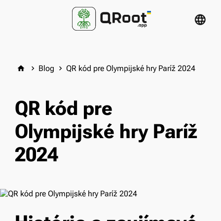
language
Blog
QR kód pre Olympijské hry Paríž 2024
home
keyboard_arrow_right
keyboard_arrow_right
QR kód pre
Olympijské hry Paríž
2024