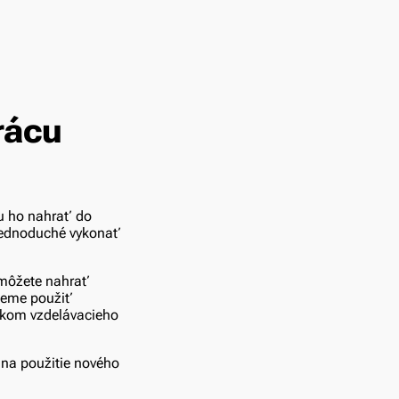
rácu
žu ho nahrať do
jednoduché vykonať
 môžete nahrať
ujeme použiť
tkom vzdelávacieho
na použitie nového