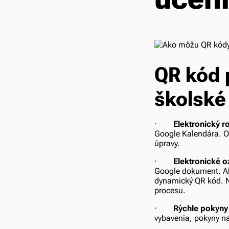
QR kód 
školské 
·
Elektronický r
Google Kalendára. O
úpravy.
·
Elektronické 
Google dokument. Ak
dynamický QR kód. N
procesu.
·
Rýchle pokyny 
vybavenia, pokyny na