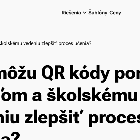
keyboard_arrow_down
Riešenia
Šablóny
Ceny
kolskému vedeniu zlepšiť proces učenia?
môžu QR kódy p
eľom a školskému
iu zlepšiť proce
ia?