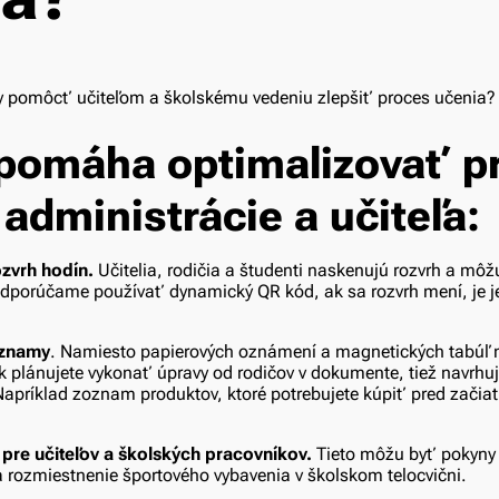
pomáha optimalizovať p
administrácie a učiteľa:
ozvrh hodín.
Učitelia, rodičia a študenti naskenujú rozvrh a mô
dporúčame používať dynamický QR kód, ak sa rozvrh mení, je 
oznamy
. Namiesto papierových oznámení a magnetických tabúľ
 plánujete vykonať úpravy od rodičov v dokumente, tiež navrh
apríklad zoznam produktov, ktoré potrebujete kúpiť pred začia
pre učiteľov a školských pracovníkov.
Tieto môžu byť pokyny 
 rozmiestnenie športového vybavenia v školskom telocvični.