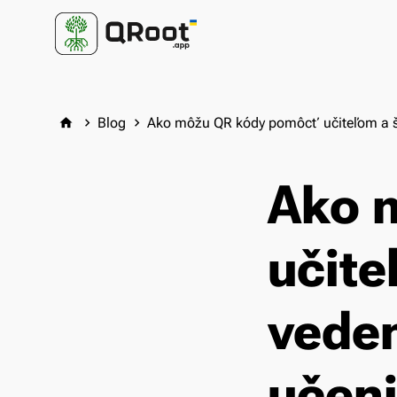
Blog
Ako môžu QR kódy pomôcť učiteľom a š
home
keyboard_arrow_right
keyboard_arrow_right
Ako 
učit
veden
učen