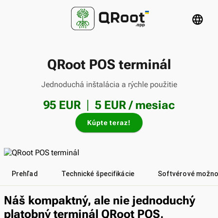
language
QRoot POS terminál
Jednoduchá inštalácia a rýchle použitie
|
95 EUR
5 EUR
/ mesiac
Kúpte teraz!
Prehľad
Technické špecifikácie
Softvérové možno
Náš kompaktný, ale nie jednoduchý
platobný terminál QRoot POS,