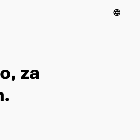
language
o, za
m.