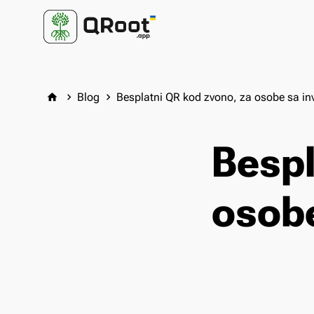
Blog
Besplatni QR kod zvono, za osobe sa inv
home
keyboard_arrow_right
keyboard_arrow_right
Bespl
osobe