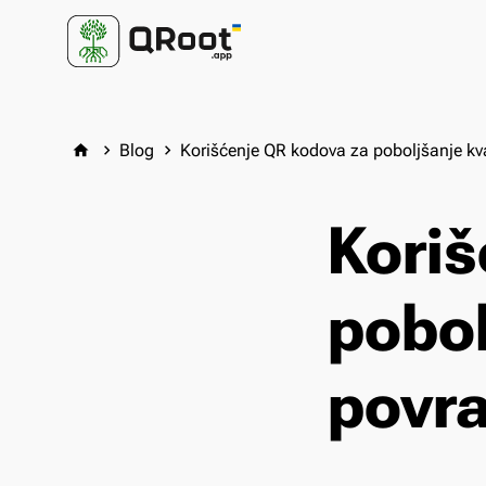
Blog
Korišćenje QR kodova za poboljšanje kva
home
keyboard_arrow_right
keyboard_arrow_right
Koriš
pobol
povra