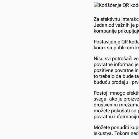
Za efektivnu interakc
Jedan od važnih je p
kompanije prikupljaj
Postavljanje QR koda
korak sa publikom k
Nisu svi potrošači vo
povratne informacije
pozitivne povratne in
to trebalo da bude t
buduću prodaju i prv
Postoji mnogo efekti
svega, ako je proizvo
društvenim mrežama, 
možete pokušati sa 
povratnu informaciju
Možete ponuditi kupc
iskustva. Tokom nede