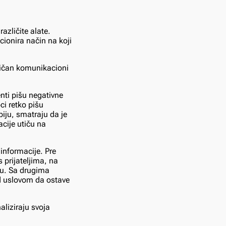
azličite alate.
cionira način na koji
tičan komunikacioni
enti pišu negativne
ci retko pišu
biju, smatraju da je
acije utiču na
informacije. Pre
 prijateljima, na
ju. Sa drugima
d uslovom da ostave
liziraju svoja