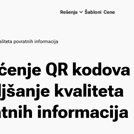
keyboard_arrow_down
Rešenja
Šabloni
Cene
liteta povratnih informacija
ćenje QR kodova
jšanje kvaliteta
tnih informacija