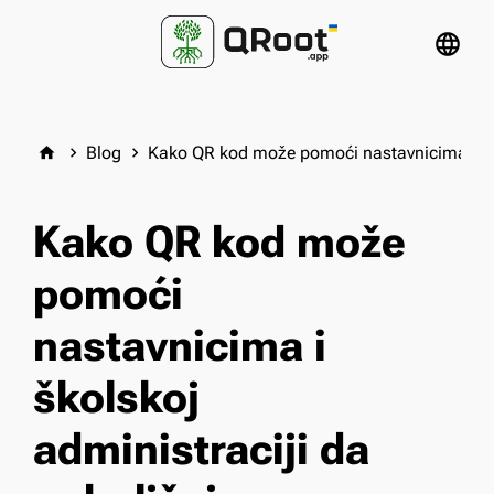
language
Blog
Kako QR kod može pomoći nastavnicima i ško
home
keyboard_arrow_right
keyboard_arrow_right
Kako QR kod može
pomoći
nastavnicima i
školskoj
administraciji da