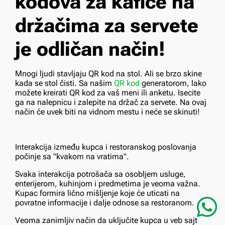
kodova za kafiće na
držačima za servete
je odličan način!
Mnogi ljudi stavljaju QR kod na stol. Ali se brzo skine
kada se stol čisti. Sa našim
QR kod
generatorom, lako
možete kreirati QR kod za vaš meni ili anketu. Isecite
ga na nalepnicu i zalepite na držač za servete. Na ovaj
način će uvek biti na vidnom mestu i neće se skinuti!
Interakcija između kupca i restoranskog poslovanja
počinje sa "kvakom na vratima".
Svaka interakcija potrošača sa osobljem usluge,
enterijerom, kuhinjom i predmetima je veoma važna.
Kupac formira lično mišljenje koje će uticati na
povratne informacije i dalje odnose sa restoranom.
Veoma zanimljiv način da uključite kupca u veb sajt