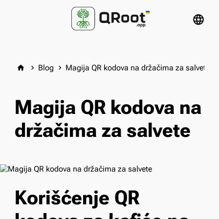
language
Blog
Magija QR kodova na držačima za salvete
home
keyboard_arrow_right
keyboard_arrow_right
Magija QR kodova na
držačima za salvete
Korišćenje QR