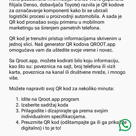
filijala Denso, dobavljača Toyote) razvila je QR kodove
za označavanje komponenti kako bi se ubrzali
logistički procesi u proizvodnji automobila. A sada je
QR kod pronašao svoju primenu u mobilnom
marketingu sa širenjem pametnih telefona.
QR kod je trenutni pristup informacijama skrivenim u
jednoj slici. Naš generator QR kodova QROOT.app
omogućava vam da uštedite svoje vreme i novac.
Sa Qroot.app, možete kodirati bilo koju informaciju,
kao što su: poveznica na sajt, broj telefona ili vizit
karta, poveznica na kanal ili društvene mreže, i mnogo
više.
Možete napraviti svoj QR kod za nekoliko minuta:
Idite na Qroot.app program
Izaberite sadržaj koda
Prilagodite i dizajnirajte ga prema svojim
individualnim specifikacijama.
Preuzmite QR kod (odštampajte ga ili ga prikažite
digitalno) i to je to!