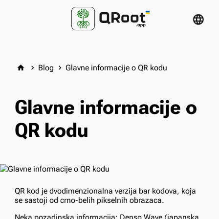
language
Blog
Glavne informacije o QR kodu
home
keyboard_arrow_right
keyboard_arrow_right
Glavne informacije o
QR kodu
QR kod je dvodimenzionalna verzija bar kodova, koja
se sastoji od crno-belih pikselnih obrazaca.
Neka pozadinska informacija: Denso Wave (japanska