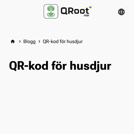
language
Blogg
QR-kod för husdjur
home
keyboard_arrow_right
keyboard_arrow_right
QR-kod för husdjur