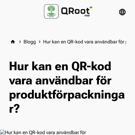
language
Blogg
Hur kan en QR-kod vara användbar för pro
home
keyboard_arrow_right
keyboard_arrow_right
Hur kan en QR-kod
vara användbar för
produktförpackninga
r?