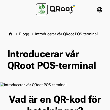
language
Blogg
Introducerar vår QRoot POS-terminal
home
keyboard_arrow_right
keyboard_arrow_right
Introducerar vår
QRoot POS-terminal
Vad är en QR-kod för